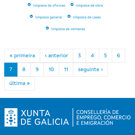
limpieza de oficinas
limpieza de obra
limpieza general
limpieza de casas
limpieza de ventanas
Páxinas
« primeira
‹ anterior
3
4
5
6
7
8
9
10
11
seguinte ›
última »