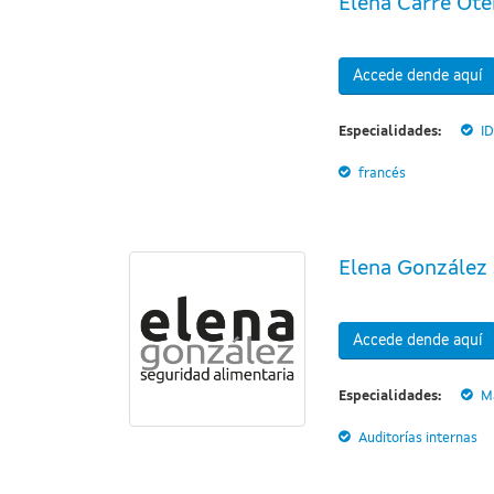
Elena Carré Ote
Accede dende aquí
Especialidades:
I
francés
Elena González 
Accede dende aquí
Especialidades:
M
Auditorías internas