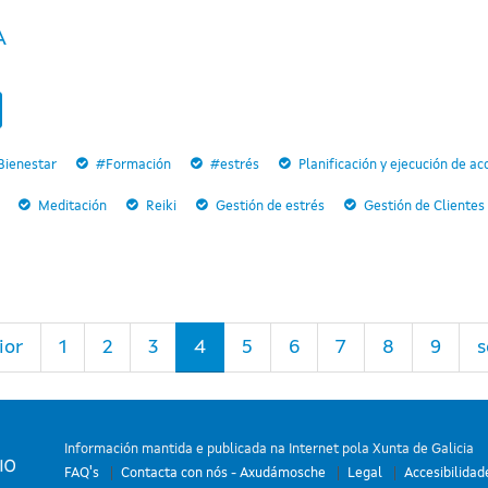
A
Bienestar
#Formación
#estrés
Planificación y ejecución de a
Meditación
Reiki
Gestión de estrés
Gestión de Clientes
ior
1
2
3
4
5
6
7
8
9
s
Información mantida e publicada na Internet pola Xunta de Galicia
FAQ's
Contacta con nós - Axudámosche
Legal
Accesibilidad