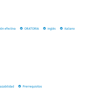
ón efectiva
ORATORIA
inglés
italiano
razabilidad
Prerrequisitos