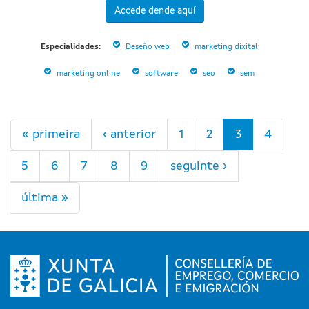
Accede dende aquí
Especialidades:
Deseño web
marketing dixital
marketing online
software
seo
sem
Páxinas
« primeira
‹ anterior
1
2
3
4
5
6
7
8
9
seguinte ›
última »