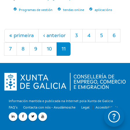
Programas de xestión
tendas online
aplicacións
Páxinas
« primeira
‹ anterior
3
4
5
6
7
8
9
10
11
Información mantida e publicada na Internet pola Xunta de Galicia
FAQ's
Contacta con nós - Axudámosche
Legal
Accesibilidade