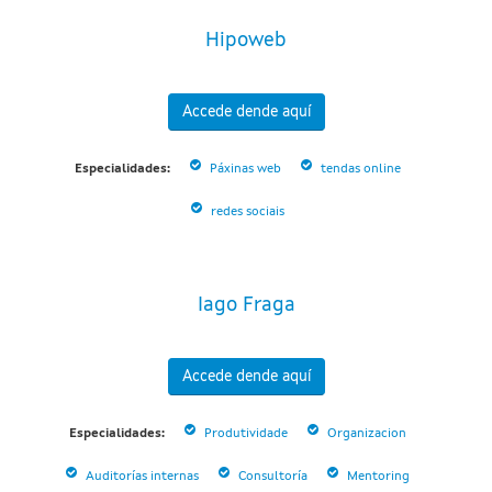
Hipoweb
Accede dende aquí
Especialidades:
Páxinas web
tendas online
redes sociais
Iago Fraga
Accede dende aquí
Especialidades:
Produtividade
Organizacion
Auditorías internas
Consultoría
Mentoring