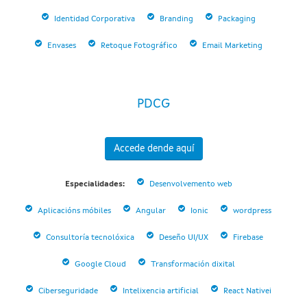
Identidad Corporativa
Branding
Packaging
Envases
Retoque Fotográfico
Email Marketing
PDCG
Accede dende aquí
Especialidades:
Desenvolvemento web
Aplicacións móbiles
Angular
Ionic
wordpress
Consultoría tecnolóxica
Deseño UI/UX
Firebase
Google Cloud
Transformación dixital
Ciberseguridade
Intelixencia artificial
React Nativei