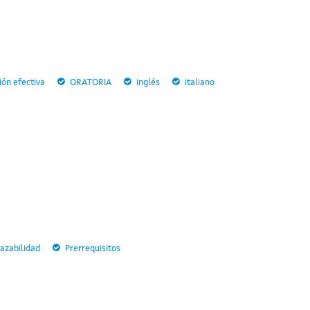
ón efectiva
ORATORIA
inglés
italiano
razabilidad
Prerrequisitos