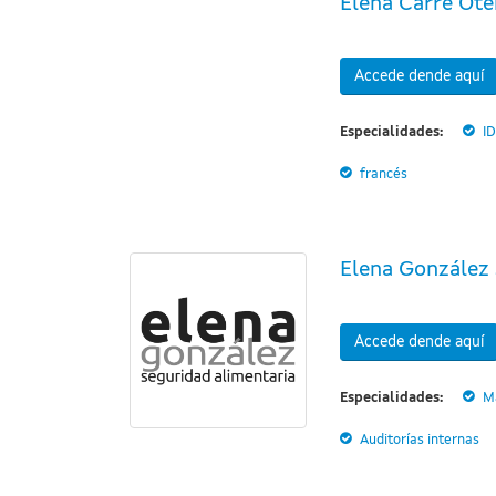
Elena Carré Ote
Accede dende aquí
Especialidades:
I
francés
Elena González 
Accede dende aquí
Especialidades:
M
Auditorías internas