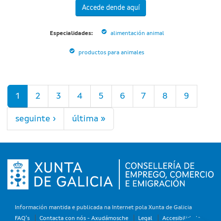
Accede dende aquí
Especialidades:
alimentación animal
productos para animales
Páxinas
1
2
3
4
5
6
7
8
9
seguinte ›
última »
Información mantida e publicada na Internet pola Xunta de Galicia
FAQ's
Contacta con nós - Axudámosche
Legal
Accesibilidade