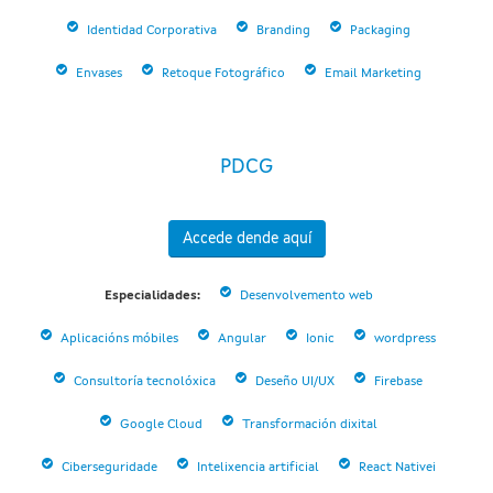
Identidad Corporativa
Branding
Packaging
Envases
Retoque Fotográfico
Email Marketing
PDCG
Accede dende aquí
Especialidades:
Desenvolvemento web
Aplicacións móbiles
Angular
Ionic
wordpress
Consultoría tecnolóxica
Deseño UI/UX
Firebase
Google Cloud
Transformación dixital
Ciberseguridade
Intelixencia artificial
React Nativei