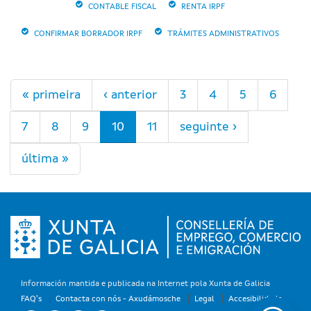
CONTABLE FISCAL
RENTA IRPF
CONFIRMAR BORRADOR IRPF
TRÁMITES ADMINISTRATIVOS
Páxinas
« primeira
‹ anterior
3
4
5
6
7
8
9
10
11
seguinte ›
última »
Información mantida e publicada na Internet pola Xunta de Galicia
FAQ's
Contacta con nós - Axudámosche
Legal
Accesibilidade