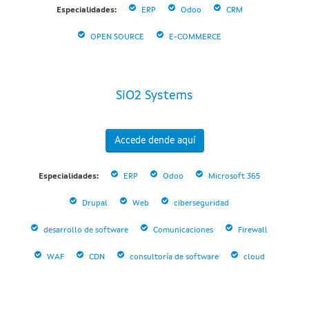
Especialidades:
ERP
Odoo
CRM
OPEN SOURCE
E-COMMERCE
SiO2 Systems
Accede dende aquí
Especialidades:
ERP
Odoo
Microsoft 365
Drupal
Web
ciberseguridad
desarrollo de software
Comunicaciones
Firewall
WAF
CDN
consultoría de software
cloud