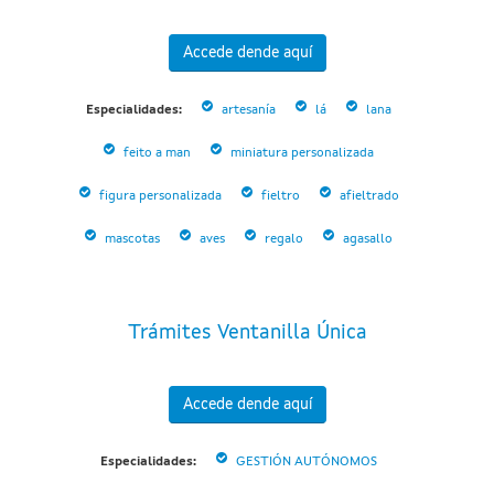
Accede dende aquí
Especialidades:
artesanía
lá
lana
feito a man
miniatura personalizada
figura personalizada
fieltro
afieltrado
mascotas
aves
regalo
agasallo
Trámites Ventanilla Única
Accede dende aquí
Especialidades:
GESTIÓN AUTÓNOMOS