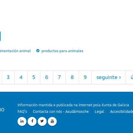
limentación animal
productos para animales
3
4
5
6
7
8
9
seguinte ›
ú
Información mantida e publicada na Internet pola Xunta de Galicia
FAQ's
Contacta con nós - Axudámosche
Legal
Accesibilidad