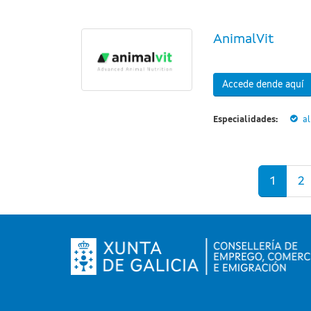
AnimalVit
Accede dende aquí
Especialidades:
a
Páxinas
1
2