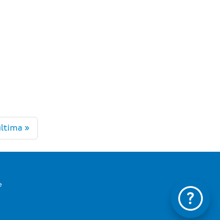
ltima »
e