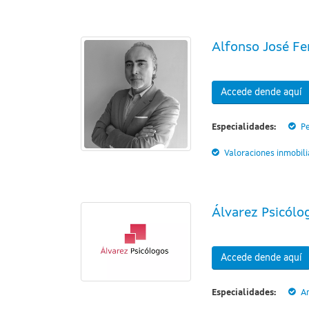
Alfonso José Fer
Accede dende aquí
Especialidades:
Pe
Valoraciones inmobili
Álvarez Psicólo
Accede dende aquí
Especialidades:
A