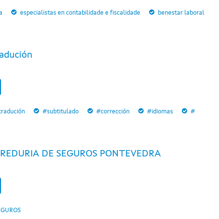
a
especialistas en contabilidade e fiscalidade
benestar laboral
adución
tradución
#subtitulado
#corrección
#idiomas
#
REDURIA DE SEGUROS PONTEVEDRA
EGUROS