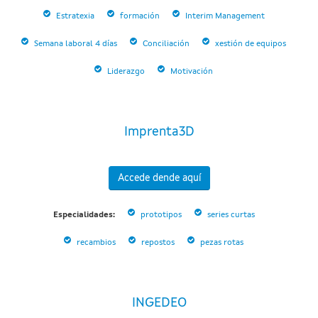
Estratexia
formación
Interim Management
Semana laboral 4 días
Conciliación
xestión de equipos
Liderazgo
Motivación
Imprenta3D
Accede dende aquí
Especialidades:
prototipos
series curtas
recambios
repostos
pezas rotas
INGEDEO