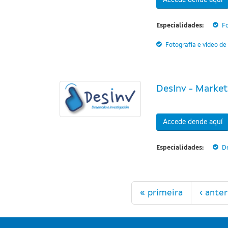
Accede dende aquí
Especialidades:
Fo
Fotografía e vídeo de
DesInv - Market
Accede dende aquí
Especialidades:
D
Páxinas
« primeira
‹ anter