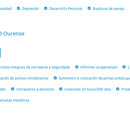
nsiedad
Depresión
Desarrollo Personal
Rupturas de pareja
O Ourense
rvizos integrais de cerraxería e seguridade
Informes ocupacionais
L
ción de activos inmobiliarios
Suministro e colocación de portas antiocup
ados
Cerraxeiros a domicilio
Urxencias 24 horas/365 días
Prove
cancelas metálicas