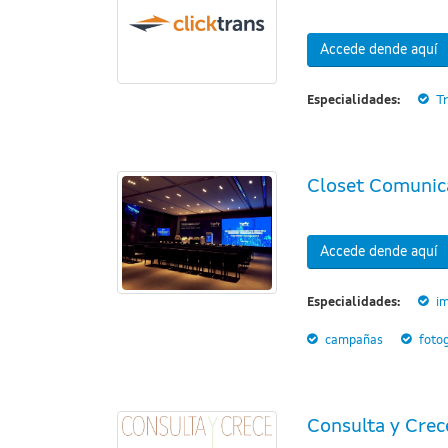
Accede dende aquí
Especialidades:
T
Closet Comunic
Accede dende aquí
Especialidades:
i
campañas
fotog
Consulta y Cre