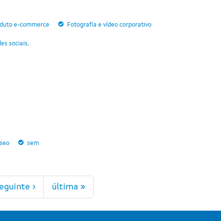
roduto e-commerce
Fotografía e vídeo corporativo
es sociais.
seo
sem
eguinte ›
última »