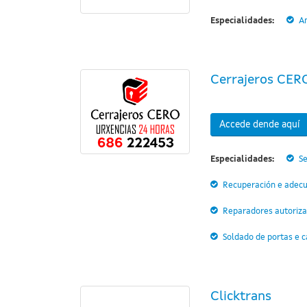
Especialidades:
A
Cerrajeros CER
Accede dende aquí
Especialidades:
Se
Recuperación e adecua
Reparadores autoriz
Soldado de portas e 
Clicktrans