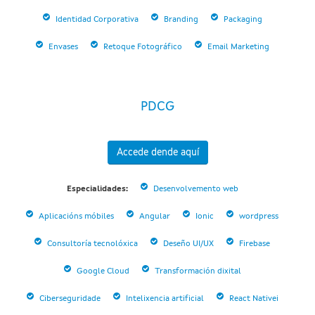
Identidad Corporativa
Branding
Packaging
Envases
Retoque Fotográfico
Email Marketing
PDCG
Accede dende aquí
Especialidades:
Desenvolvemento web
Aplicacións móbiles
Angular
Ionic
wordpress
Consultoría tecnolóxica
Deseño UI/UX
Firebase
Google Cloud
Transformación dixital
Ciberseguridade
Intelixencia artificial
React Nativei