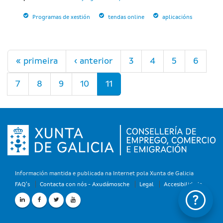
Programas de xestión
tendas online
aplicacións
Páxinas
« primeira
‹ anterior
3
4
5
6
7
8
9
10
11
Información mantida e publicada na Internet pola Xunta de Galicia
FAQ's
Contacta con nós - Axudámosche
Legal
Accesibilidade