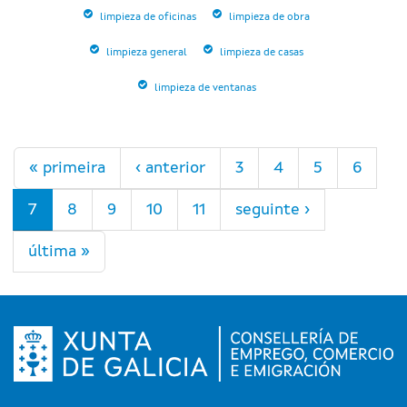
limpieza de oficinas
limpieza de obra
limpieza general
limpieza de casas
limpieza de ventanas
Páxinas
« primeira
‹ anterior
3
4
5
6
7
8
9
10
11
seguinte ›
última »