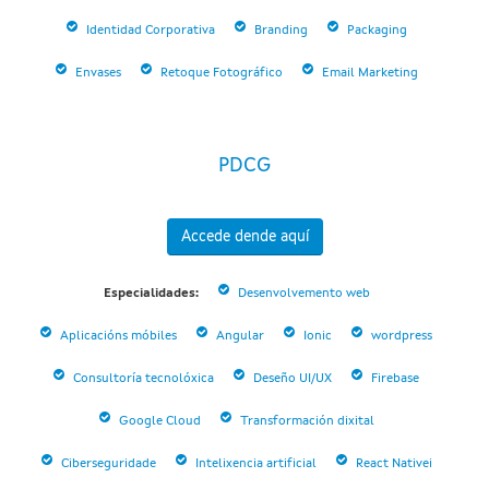
Identidad Corporativa
Branding
Packaging
Envases
Retoque Fotográfico
Email Marketing
PDCG
Accede dende aquí
Especialidades:
Desenvolvemento web
Aplicacións móbiles
Angular
Ionic
wordpress
Consultoría tecnolóxica
Deseño UI/UX
Firebase
Google Cloud
Transformación dixital
Ciberseguridade
Intelixencia artificial
React Nativei