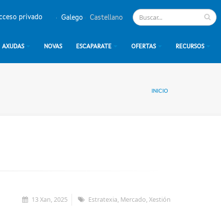
cceso privado
Galego
Castellano
AXUDAS
NOVAS
ESCAPARATE
OFERTAS
RECURSOS
INICIO
13 Xan, 2025
Estratexia, Mercado, Xestión