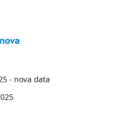
nnova
5 - nova data
2025