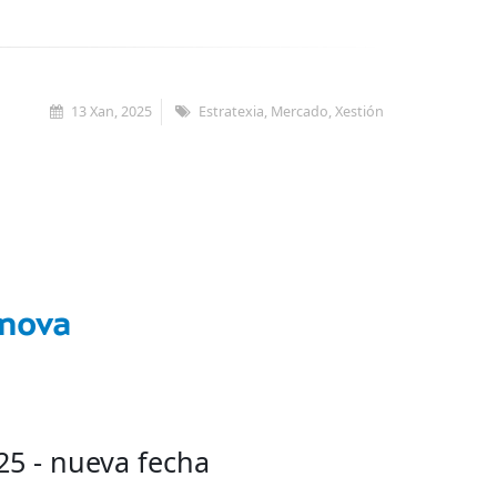
13 Xan, 2025
Estratexia, Mercado, Xestión
nnova
5 - nueva fecha