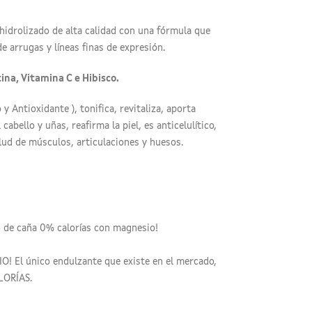
 hidrolizado de alta calidad con una fórmula que
de arrugas y líneas finas de expresión.
na, Vitamina C e Hibisco.
 Antioxidante ), tonifica, revitaliza, aporta
cabello y uñas, reafirma la piel, es anticelulítico,
alud de músculos, articulaciones y huesos.
o de caña 0% calorías con magnesio!
! El único endulzante que existe en el mercado,
LORÍAS.