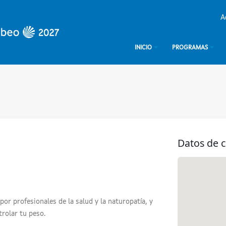
A
INICIO
PROGRAMAS
Datos de 
or profesionales de la salud y la naturopatía, y
trolar tu peso.