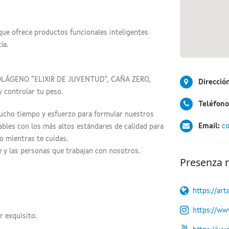
que ofrece productos funcionales inteligentes
ía.
COLÁGENO “ELIXIR DE JUVENTUD", CAÑA ZERO,
Direcció
 controlar tu peso.
Teléfono
mucho tiempo y esfuerzo para formular nuestros
Email:
co
ables con los más altos estándares de calidad para
o mientras te cuidas.
 y las personas que trabajan con nosotros.
Presenza 
https://art
https://ww
r exquisito.