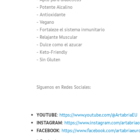
- Apto para diabéticos
- Potente Alcalino
- Antioxidante
- Vegano
- Fortaleze el sistema inmunitario
- Relajante Muscular
- Dulce como el azucar
- Keto-Friendly
- Sin Gluten
Síguenos en Redes Sociales:
:
YOUTUBE
https://www.youtube.com/@ArtabriaEU
:
INSTAGRAM
https://www.instagram.com/artabriaof
:
FACEBOOK
https://www.facebook.com/artabriaeur