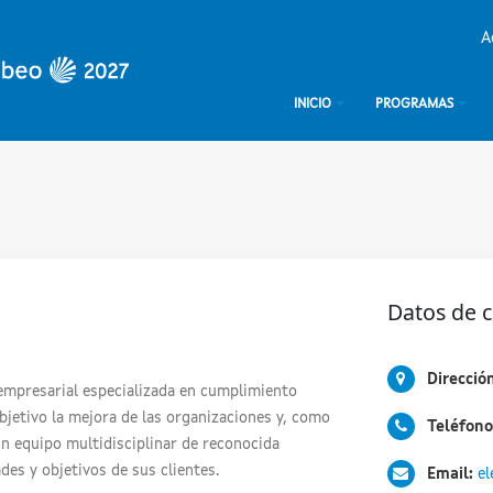
A
INICIO
PROGRAMAS
Datos de 
Dirección
 empresarial especializada en cumplimiento
jetivo la mejora de las organizaciones y, como
Teléfono
un equipo multidisciplinar de reconocida
des y objetivos de sus clientes.
Email:
el