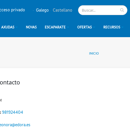
cceso privado
Galego
Castellano
AXUDAS
NOVAS
ESCAPARATE
OFERTAS
RECURSOS
INICIO
contacto
:
:
981924404
eonora@edora.es