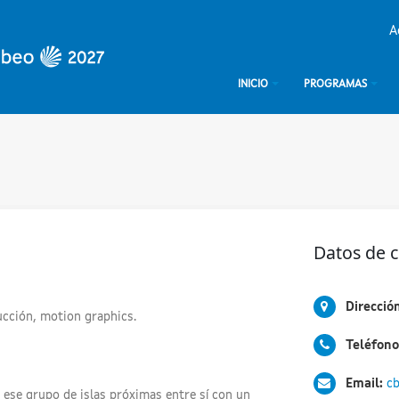
A
INICIO
PROGRAMAS
Datos de 
Direcció
ucción, motion graphics.
Teléfono
Email:
c
ese grupo de islas próximas entre sí con un