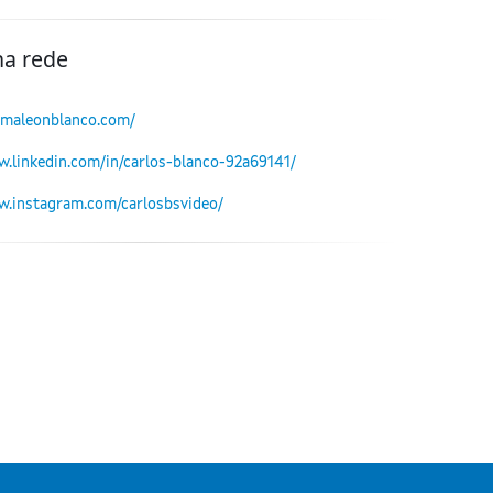
na rede
camaleonblanco.com/
w.linkedin.com/in/carlos-blanco-92a69141/
w.instagram.com/carlosbsvideo/