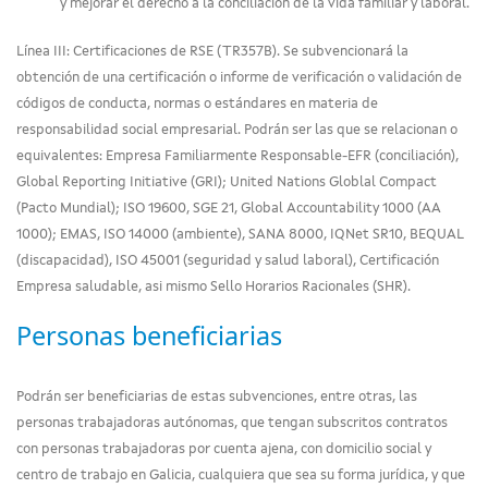
y mejorar el derecho a la conciliación de la vida familiar y laboral.
Línea III: Certificaciones de RSE (TR357B). Se subvencionará la
obtención de una certificación o informe de verificación o validación de
códigos de conducta, normas o estándares en materia de
responsabilidad social empresarial. Podrán ser las que se relacionan o
equivalentes: Empresa Familiarmente Responsable-EFR (conciliación),
Global Reporting Initiative (GRI); United Nations Globlal Compact
(Pacto Mundial); ISO 19600, SGE 21, Global Accountability 1000 (AA
1000); EMAS, ISO 14000 (ambiente), SANA 8000, IQNet SR10, BEQUAL
(discapacidad), ISO 45001 (seguridad y salud laboral), Certificación
Empresa saludable, asi mismo Sello Horarios Racionales (SHR).
Personas beneficiarias
Podrán ser beneficiarias de estas subvenciones, entre otras, las
personas trabajadoras autónomas, que tengan subscritos contratos
con personas trabajadoras por cuenta ajena, con domicilio social y
centro de trabajo en Galicia, cualquiera que sea su forma jurídica, y que