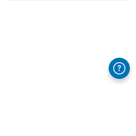
Información mantida e publicada na Internet pola Xunta de Galicia
FAQ's
Contacta con nós - Axudámosche
Legal
Accesibilidade