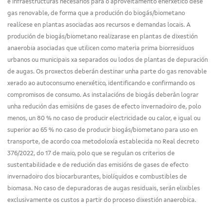
e infraestructuras necesarios para o aproveitamento enerxético dese
gas renovable, de forma que a produción do biogás/biometano
realícese en plantas asociadas aos recursos e demandas locais. A
produción de biogás/biometano realizarase en plantas de dixestión
anaerobia asociadas que utilicen como materia prima biorresiduos
urbanos ou municipais xa separados ou lodos de plantas de depuración
de augas. Os proxectos deberán destinar unha parte do gas renovable
xerado ao autoconsumo enerxético, identificando e confirmando os
compromisos de consumo. As instalacións de biogás deberán lograr
unha redución das emisións de gases de efecto invernadoiro de, polo
menos, un 80 % no caso de producir electricidade ou calor, e igual ou
superior ao 65 % no caso de producir biogás/biometano para uso en
transporte, de acordo coa metodoloxía establecida no Real decreto
376/2022, do 17 de maio, polo que se regulan os criterios de
sustentabilidade e de redución das emisións de gases de efecto
invernadoiro dos biocarburantes, biolíquidos e combustibles de
biomasa. No caso de depuradoras de augas residuais, serán elixibles
exclusivamente os custos a partir do proceso dixestión anaerobica.