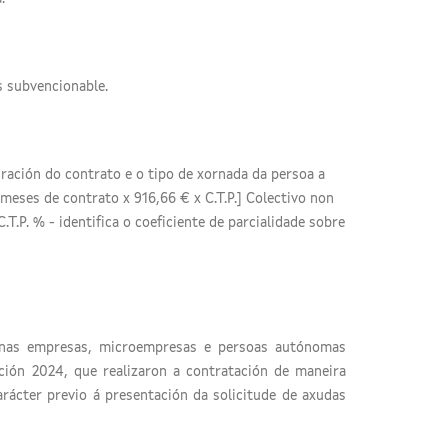
s subvencionable.
ración do contrato e o tipo de xornada da persoa a
meses de contrato x 916,66 € x C.T.P.] Colectivo non
T.P. % - identifica o coeficiente de parcialidade sobre
ianas empresas, microempresas e persoas autónomas
ción 2024, que realizaron a contratación de maneira
arácter previo á presentación da solicitude de axudas