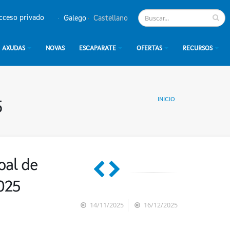
cceso privado
Galego
Castellano
AXUDAS
NOVAS
ESCAPARATE
OFERTAS
RECURSOS
INICIO
5
oal de
025
14/11/2025
16/12/2025