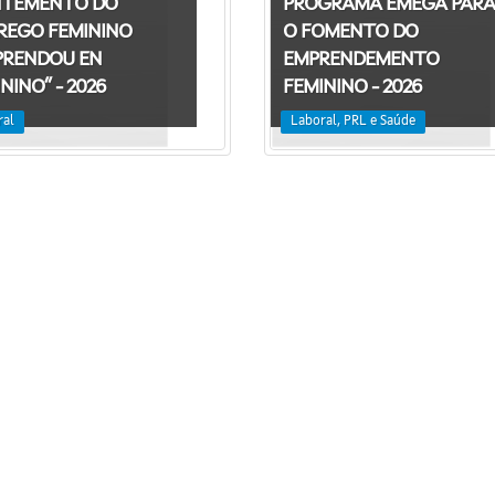
TEMENTO DO
PROGRAMA EMEGA PARA
REGO FEMININO
O FOMENTO DO
PRENDOU EN
EMPRENDEMENTO
NINO” - 2026
FEMININO - 2026
ral
Laboral, PRL e Saúde
Información mantida e publicada na Internet pola Xunta de Galicia
FAQ's
Contacta con nós - Axudámosche
Legal
Accesibilidad