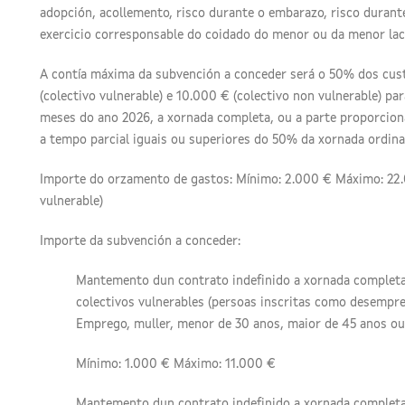
adopción, acollemento, risco durante o embarazo, risco durant
exercicio corresponsable do coidado do menor ou da menor lac
A contía máxima da subvención a conceder será o 50% dos cust
(colectivo vulnerable) e 10.000 € (colectivo non vulnerable) p
meses do ano 2026, a xornada completa, ou a parte proporcion
a tempo parcial iguais ou superiores do 50% da xornada ordina
Importe do orzamento de gastos: Mínimo: 2.000 € Máximo: 22.0
vulnerable)
Importe da subvención a conceder:
Mantemento dun contrato indefinido a xornada completa
colectivos vulnerables (persoas inscritas como desempre
Emprego, muller, menor de 30 anos, maior de 45 anos ou 
Mínimo: 1.000 € Máximo: 11.000 €
Mantemento dun contrato indefinido a xornada completa