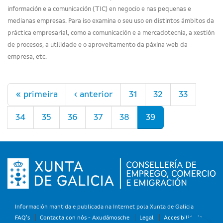
información e a comunicación (TIC) en negocio e nas pequenas e
medianas empresas. Para iso examina o seu uso en distintos ámbitos da
práctica empresarial, como a comunicación e a mercadotecnia, a xestión
de procesos, a utilidade e o aproveitamento da páxina web da
empresa, etc.
Páxinas
« primeira
‹ anterior
31
32
33
34
35
36
37
38
39
Información mantida e publicada na Internet pola Xunta de Galicia
FAQ's
Contacta con nós - Axudámosche
Legal
Accesibilidade