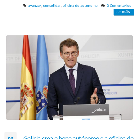
,
,
avanzar
consolidar
oficina do autonomo
0 Comentarios
Ler máis...
06
Galicia crea o bono autónomo e a oficina do