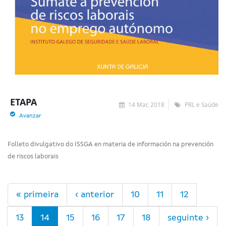
ETAPA
14 Mar, 2018
PRL e Saúde
Avanzar
Folleto divulgativo do ISSGA en materia de información na prevención
de riscos laborais
Páxinas
« primeira
‹ anterior
10
11
12
13
14
15
16
17
18
seguinte ›