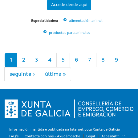
Accede dende aquí
Especialidades:
alimentación animal
productos para animales
Páxinas
1
2
3
4
5
6
7
8
9
seguinte ›
última »
Información mantida e publicada na Internet pola Xunta de Galicia
FAQ's
Contacta con nós - Axudámosche
Legal
Accesibilidade