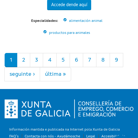
Accede dende aquí
Especialidades:
alimentación animal
productos para animales
Páxinas
1
2
3
4
5
6
7
8
9
seguinte ›
última »
Información mantida e publicada na Internet pola Xunta de Galicia
FAQ's
Contacta con nós - Axudámosche
Legal
Accesibilidade