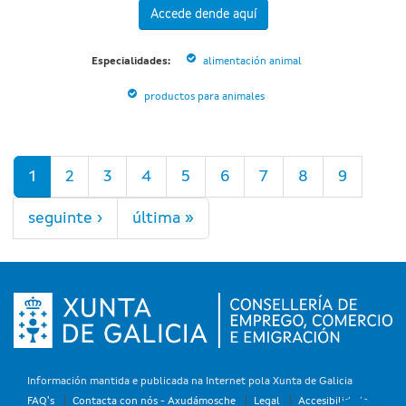
Accede dende aquí
Especialidades:
alimentación animal
productos para animales
Páxinas
1
2
3
4
5
6
7
8
9
seguinte ›
última »
Información mantida e publicada na Internet pola Xunta de Galicia
FAQ's
Contacta con nós - Axudámosche
Legal
Accesibilidade