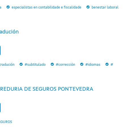
a
especialistas en contabilidade e fiscalidade
benestar laboral
adución
tradución
#subtitulado
#corrección
#idiomas
#
REDURIA DE SEGUROS PONTEVEDRA
EGUROS