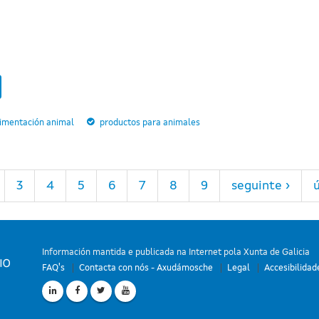
limentación animal
productos para animales
3
4
5
6
7
8
9
seguinte ›
ú
Información mantida e publicada na Internet pola Xunta de Galicia
FAQ's
Contacta con nós - Axudámosche
Legal
Accesibilidad