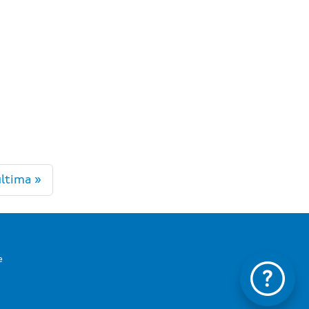
ltima »
e