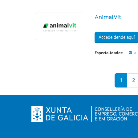
AnimalVit
Accede dende aquí
Especialidades:
a
Páxinas
1
2