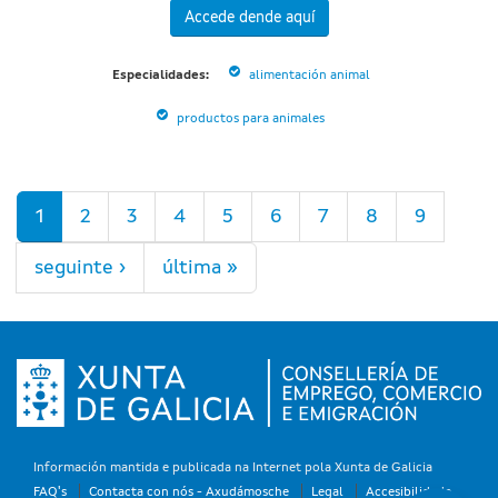
Accede dende aquí
Especialidades:
alimentación animal
productos para animales
Páxinas
1
2
3
4
5
6
7
8
9
seguinte ›
última »
Información mantida e publicada na Internet pola Xunta de Galicia
FAQ's
Contacta con nós - Axudámosche
Legal
Accesibilidade