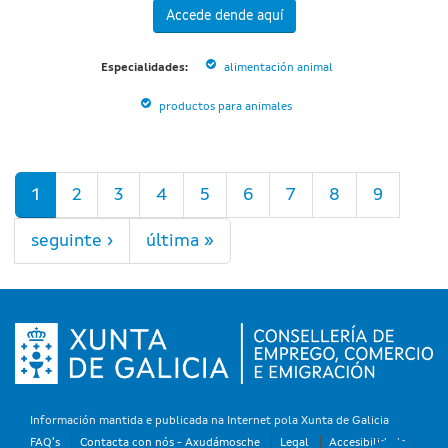
Accede dende aquí
Especialidades:
alimentación animal
productos para animales
Páxinas
1
2
3
4
5
6
7
8
9
seguinte ›
última »
Información mantida e publicada na Internet pola Xunta de Galicia
FAQ's
Contacta con nós - Axudámosche
Legal
Accesibilidade