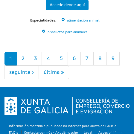
Accede dende aquí
Especialidades:
alimentación animal
productos para animales
Páxinas
1
2
3
4
5
6
7
8
9
seguinte ›
última »
Información mantida e publicada na Internet pola Xunta de Galicia
FAQ's
Contacta con nós - Axudámosche
Legal
Accesibilidade