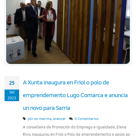
25
A Xunta inaugura en Friol o polo de
Set
emprendemento Lugo Comarca e anuncia
2023
un novo para Sarria
,
pór en marcha
avanzar
0 Comentarios
A conselleira de Promoción do Emprego e Igualdade, Elena
Rivo, inaugurou en Friol o Polo de emprendemento e apoio ao