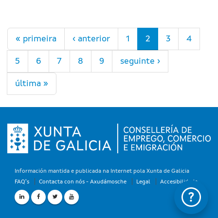
Páxinas
« primeira
‹ anterior
1
2
3
4
5
6
7
8
9
seguinte ›
última »
Información mantida e publicada na Internet pola Xunta de Galicia
FAQ's
Contacta con nós - Axudámosche
Legal
Accesibilidade