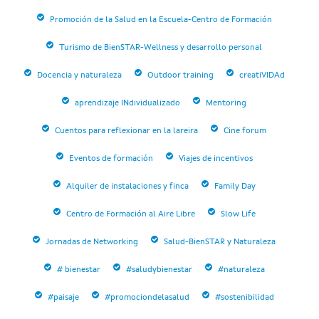
Promoción de la Salud en la Escuela-Centro de Formación
Turismo de BienSTAR-Wellness y desarrollo personal
Docencia y naturaleza
Outdoor training
creatiVIDAd
aprendizaje INdividualizado
Mentoring
Cuentos para reflexionar en la lareira
Cine forum
Eventos de formación
Viajes de incentivos
Alquiler de instalaciones y finca
Family Day
Centro de Formación al Aire Libre
Slow Life
Jornadas de Networking
Salud-BienSTAR y Naturaleza
# bienestar
#saludybienestar
#naturaleza
#paisaje
#promociondelasalud
#sostenibilidad