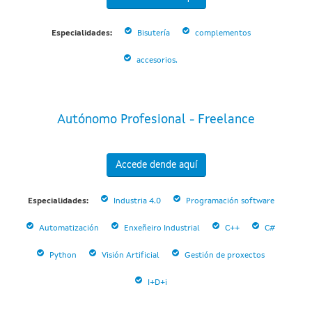
Especialidades:
Bisutería
complementos
accesorios.
Autónomo Profesional - Freelance
Accede dende aquí
Especialidades:
Industria 4.0
Programación software
Automatización
Enxeñeiro Industrial
C++
C#
Python
Visión Artificial
Gestión de proxectos
I+D+i