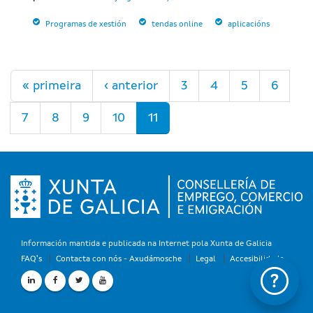
Programas de xestión
tendas online
aplicacións
Páxinas
« primeira
‹ anterior
3
4
5
6
7
8
9
10
11
Información mantida e publicada na Internet pola Xunta de Galicia
FAQ's
Contacta con nós - Axudámosche
Legal
Accesibilidade