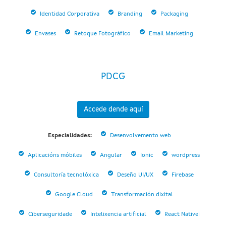
Identidad Corporativa
Branding
Packaging
Envases
Retoque Fotográfico
Email Marketing
PDCG
Accede dende aquí
Especialidades:
Desenvolvemento web
Aplicacións móbiles
Angular
Ionic
wordpress
Consultoría tecnolóxica
Deseño UI/UX
Firebase
Google Cloud
Transformación dixital
Ciberseguridade
Intelixencia artificial
React Nativei