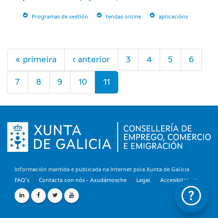
Programas de xestión
tendas online
aplicacións
Páxinas
« primeira
‹ anterior
3
4
5
6
7
8
9
10
11
Información mantida e publicada na Internet pola Xunta de Galicia
FAQ's
Contacta con nós - Axudámosche
Legal
Accesibilidade