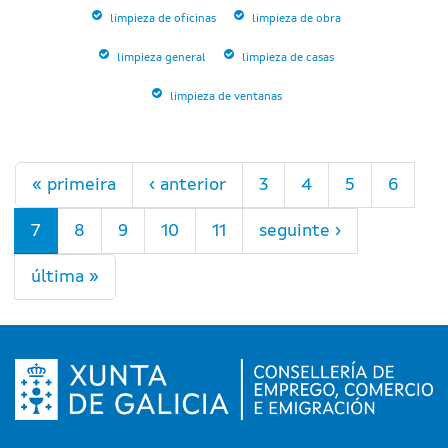
limpieza de oficinas
limpieza de obra
limpieza general
limpieza de casas
limpieza de ventanas
Páxinas
« primeira
‹ anterior
3
4
5
6
7
8
9
10
11
seguinte ›
última »