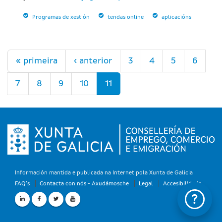
Programas de xestión
tendas online
aplicacións
Páxinas
« primeira
‹ anterior
3
4
5
6
7
8
9
10
11
Información mantida e publicada na Internet pola Xunta de Galicia
FAQ's
Contacta con nós - Axudámosche
Legal
Accesibilidade