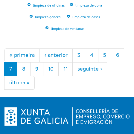
limpieza de oficinas
limpieza de obra
limpieza general
limpieza de casas
limpieza de ventanas
Páxinas
« primeira
‹ anterior
3
4
5
6
7
8
9
10
11
seguinte ›
última »