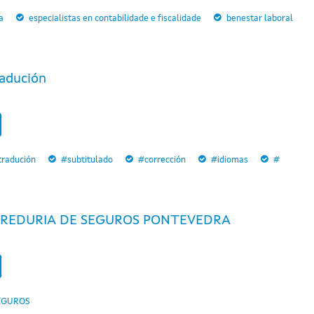
a
especialistas en contabilidade e fiscalidade
benestar laboral
adución
tradución
#subtitulado
#corrección
#idiomas
#
REDURIA DE SEGUROS PONTEVEDRA
EGUROS