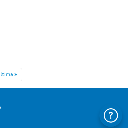
ltima »
e