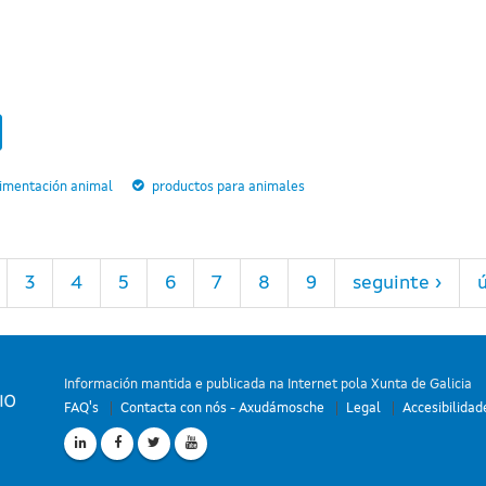
limentación animal
productos para animales
3
4
5
6
7
8
9
seguinte ›
ú
Información mantida e publicada na Internet pola Xunta de Galicia
FAQ's
Contacta con nós - Axudámosche
Legal
Accesibilidad