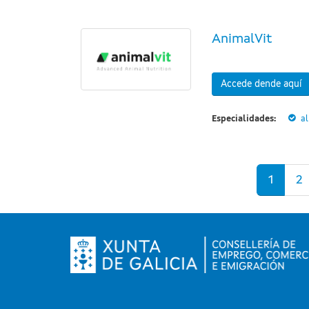
AnimalVit
Accede dende aquí
Especialidades:
a
Páxinas
1
2