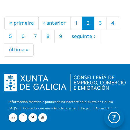
Páxinas
« primeira
‹ anterior
1
2
3
4
5
6
7
8
9
seguinte ›
última »
Información mantida e publicada na Internet pola Xunta de Galicia
FAQ's
Contacta con nós - Axudámosche
Legal
Accesibilidade