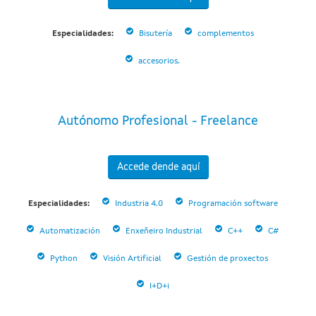
Especialidades:
Bisutería
complementos
accesorios.
Autónomo Profesional - Freelance
Accede dende aquí
Especialidades:
Industria 4.0
Programación software
Automatización
Enxeñeiro Industrial
C++
C#
Python
Visión Artificial
Gestión de proxectos
I+D+i