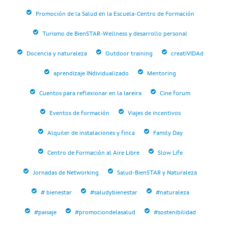
Promoción de la Salud en la Escuela-Centro de Formación
Turismo de BienSTAR-Wellness y desarrollo personal
Docencia y naturaleza
Outdoor training
creatiVIDAd
aprendizaje INdividualizado
Mentoring
Cuentos para reflexionar en la lareira
Cine forum
Eventos de formación
Viajes de incentivos
Alquiler de instalaciones y finca
Family Day
Centro de Formación al Aire Libre
Slow Life
Jornadas de Networking
Salud-BienSTAR y Naturaleza
# bienestar
#saludybienestar
#naturaleza
#paisaje
#promociondelasalud
#sostenibilidad