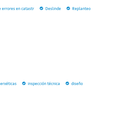
 errores en catastr
Deslinde
Replanteo
nerxéticas
inspección técnica
diseño