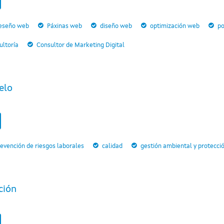
eseño web
Páxinas web
diseño web
optimización web
po
ultoría
Consultor de Marketing Digital
elo
evención de riesgos laborales
calidad
gestión ambiental y protecci
ción