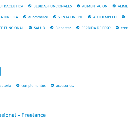
UTRACEUTICA
BEBIDAS FUNCIONALES
ALIMENTACION
ALIME
A DIRECTA
eCommerce
VENTA ONLINE
AUTOEMPLEO
FE FUNCIONAL
SALUD
Bienestar
PERDIDA DE PESO
crec
sutería
complementos
accesorios.
sional - Freelance