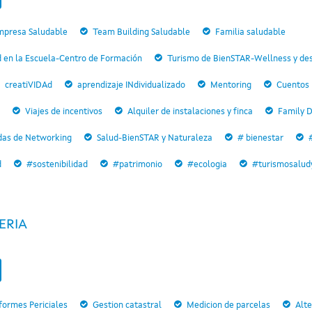
mpresa Saludable
Team Building Saludable
Familia saludable
d en la Escuela-Centro de Formación
Turismo de BienSTAR-Wellness y des
creatiVIDAd
aprendizaje INdividualizado
Mentoring
Cuentos p
Viajes de incentivos
Alquiler de instalaciones y finca
Family 
das de Networking
Salud-BienSTAR y Naturaleza
# bienestar
d
#sostenibilidad
#patrimonio
#ecologia
#turismosalud
ERIA
formes Periciales
Gestion catastral
Medicion de parcelas
Alte