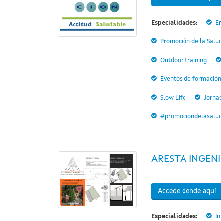
Especialidades:
E
Promoción de la Salu
Outdoor training
Eventos de formación
Slow Life
Jorna
#promociondelasalu
ARESTA INGENI
Accede dende aquí
Especialidades:
In