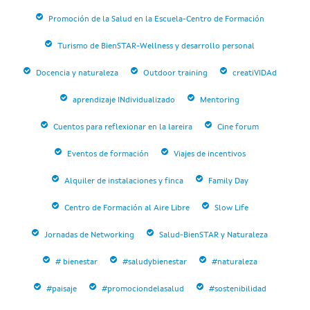
Promoción de la Salud en la Escuela-Centro de Formación
Turismo de BienSTAR-Wellness y desarrollo personal
Docencia y naturaleza
Outdoor training
creatiVIDAd
aprendizaje INdividualizado
Mentoring
Cuentos para reflexionar en la lareira
Cine forum
Eventos de formación
Viajes de incentivos
Alquiler de instalaciones y finca
Family Day
Centro de Formación al Aire Libre
Slow Life
Jornadas de Networking
Salud-BienSTAR y Naturaleza
# bienestar
#saludybienestar
#naturaleza
#paisaje
#promociondelasalud
#sostenibilidad