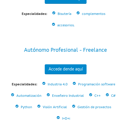
Especialidades:
Bisutería
complementos
accesorios.
Autónomo Profesional - Freelance
Accede dende aquí
Especialidades:
Industria 4.0
Programación software
Automatización
Enxeñeiro Industrial
C++
C#
Python
Visión Artificial
Gestión de proxectos
I+D+i