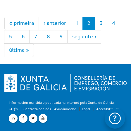
Páxinas
« primeira
‹ anterior
1
2
3
4
5
6
7
8
9
seguinte ›
última »
Información mantida e publicada na Internet pola Xunta de Galicia
FAQ's
Contacta con nós - Axudámosche
Legal
Accesibilidade