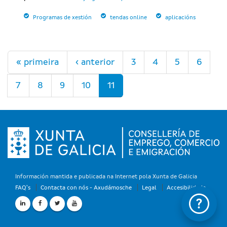
Programas de xestión
tendas online
aplicacións
Páxinas
« primeira
‹ anterior
3
4
5
6
7
8
9
10
11
Información mantida e publicada na Internet pola Xunta de Galicia
FAQ's
Contacta con nós - Axudámosche
Legal
Accesibilidade