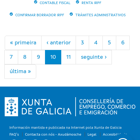
CONTABLE FISCAL
RENTA IRPF
CONFIRMAR BORRADOR IRPF
TRÁMITES ADMINISTRATIVOS
Páxinas
« primeira
‹ anterior
3
4
5
6
7
8
9
10
11
seguinte ›
última »
Información mantida e publicada na Internet pola Xunta de Galicia
FAQ's
Contacta con nós - Axudámosche
Legal
Accesibilidade