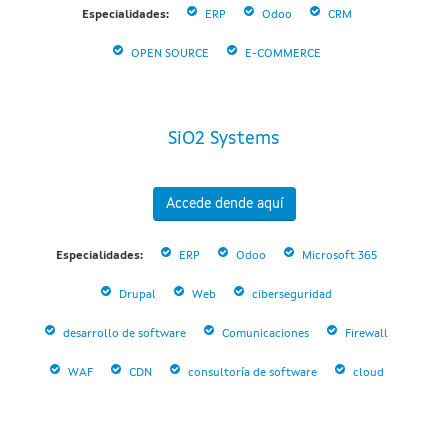
Especialidades:
ERP
Odoo
CRM
OPEN SOURCE
E-COMMERCE
SiO2 Systems
Accede dende aquí
Especialidades:
ERP
Odoo
Microsoft 365
Drupal
Web
ciberseguridad
desarrollo de software
Comunicaciones
Firewall
WAF
CDN
consultoría de software
cloud