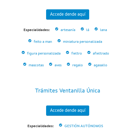
Accede dende aquí
Especialidades:
artesanía
lá
lana
feito a man
miniatura personalizada
figura personalizada
fieltro
afieltrado
mascotas
aves
regalo
agasallo
Trámites Ventanilla Única
Accede dende aquí
Especialidades:
GESTIÓN AUTÓNOMOS