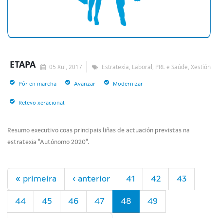
ETAPA
05 Xul, 2017
Estratexia, Laboral, PRL e Saúde, Xestión
Pór en marcha
Avanzar
Modernizar
Relevo xeracional
Resumo executivo coas principais liñas de actuación previstas na
estratexia "Autónomo 2020".
Páxinas
« primeira
‹ anterior
41
42
43
44
45
46
47
48
49